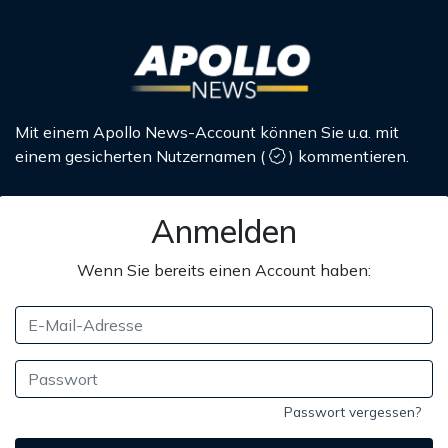
Mit einem Apollo News-Account können Sie u.a. mit
einem gesicherten Nutzernamen
(
)
kommentieren.
Anmelden
Wenn Sie bereits einen Account haben:
Passwort vergessen?