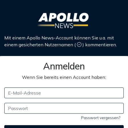
Mit einem Apollo News-Account können Sie u.a. mit
einem gesicherten Nutzernamen
(
)
kommentieren.
Anmelden
Wenn Sie bereits einen Account haben:
Passwort vergessen?