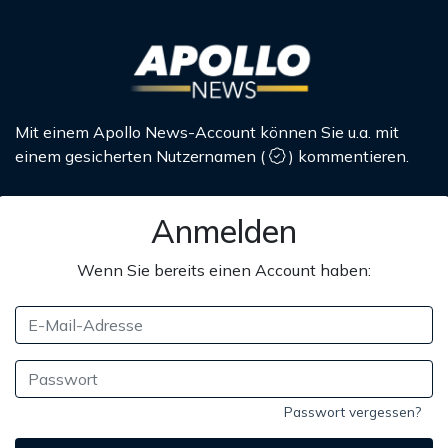
Mit einem Apollo News-Account können Sie u.a. mit
einem gesicherten Nutzernamen
(
)
kommentieren.
Anmelden
Wenn Sie bereits einen Account haben:
Passwort vergessen?