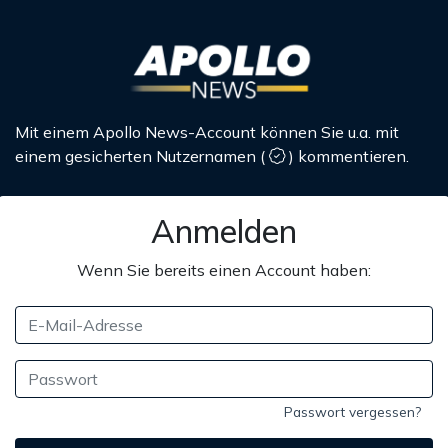
Mit einem Apollo News-Account können Sie u.a. mit
einem gesicherten Nutzernamen
(
)
kommentieren.
Anmelden
Wenn Sie bereits einen Account haben:
Passwort vergessen?