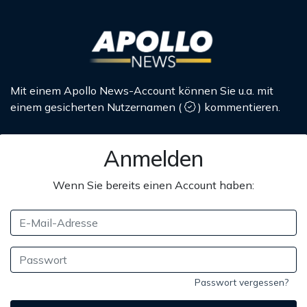
Mit einem Apollo News-Account können Sie u.a. mit
einem gesicherten Nutzernamen
(
)
kommentieren.
Anmelden
Wenn Sie bereits einen Account haben:
Passwort vergessen?