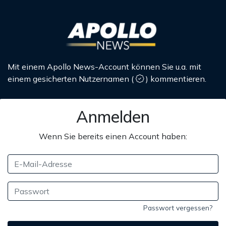
Mit einem Apollo News-Account können Sie u.a. mit
einem gesicherten Nutzernamen
(
)
kommentieren.
Anmelden
Wenn Sie bereits einen Account haben:
Passwort vergessen?