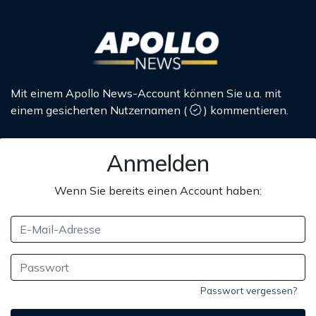
Mit einem Apollo News-Account können Sie u.a. mit
einem gesicherten Nutzernamen
(
)
kommentieren.
Anmelden
Wenn Sie bereits einen Account haben:
Passwort vergessen?