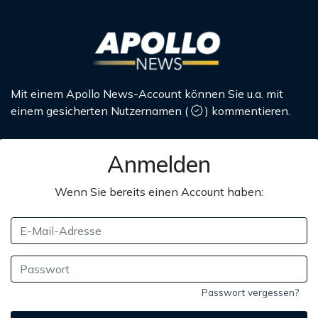
Mit einem Apollo News-Account können Sie u.a. mit
einem gesicherten Nutzernamen
(
)
kommentieren.
Anmelden
Wenn Sie bereits einen Account haben:
Passwort vergessen?