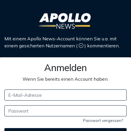
Mit einem Apollo News-Account können Sie u.a. mit
einem gesicherten Nutzernamen
(
)
kommentieren.
Anmelden
Wenn Sie bereits einen Account haben:
Passwort vergessen?