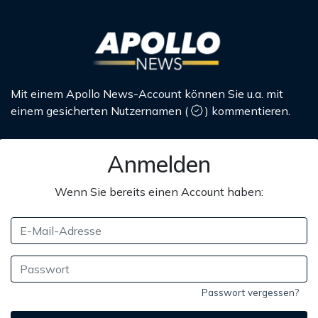
Mit einem Apollo News-Account können Sie u.a. mit
einem gesicherten Nutzernamen
(
)
kommentieren.
Anmelden
Wenn Sie bereits einen Account haben:
Passwort vergessen?