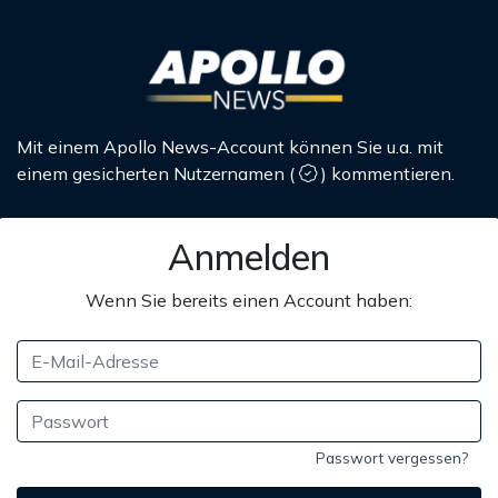
Mit einem Apollo News-Account können Sie u.a. mit
einem gesicherten Nutzernamen
(
)
kommentieren.
Anmelden
Wenn Sie bereits einen Account haben:
Passwort vergessen?