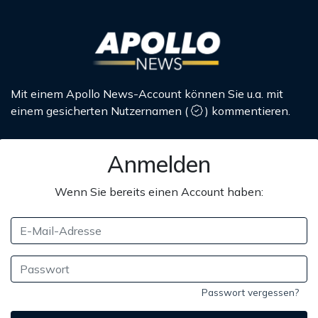
Mit einem Apollo News-Account können Sie u.a. mit
einem gesicherten Nutzernamen
(
)
kommentieren.
Anmelden
Wenn Sie bereits einen Account haben:
Passwort vergessen?