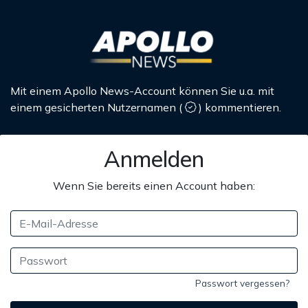
Mit einem Apollo News-Account können Sie u.a. mit
einem gesicherten Nutzernamen
(
)
kommentieren.
Anmelden
Wenn Sie bereits einen Account haben:
Passwort vergessen?