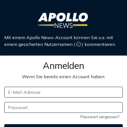
Mit einem Apollo News-Account können Sie u.a. mit
einem gesicherten Nutzernamen
(
)
kommentieren.
Anmelden
Wenn Sie bereits einen Account haben:
Passwort vergessen?