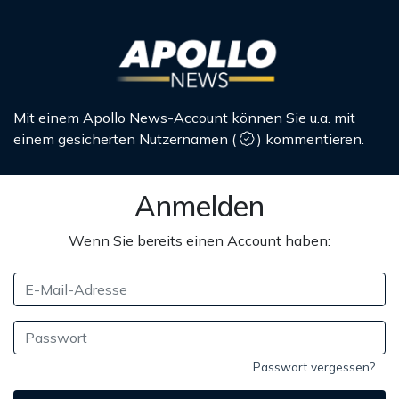
Mit einem Apollo News-Account können Sie u.a. mit
einem gesicherten Nutzernamen
(
)
kommentieren.
Anmelden
Wenn Sie bereits einen Account haben:
Passwort vergessen?