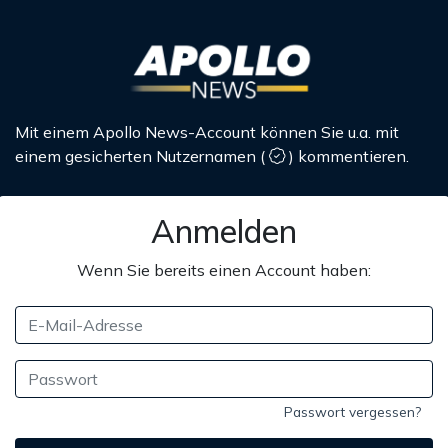
Mit einem Apollo News-Account können Sie u.a. mit
einem gesicherten Nutzernamen
(
)
kommentieren.
Anmelden
Wenn Sie bereits einen Account haben:
Passwort vergessen?