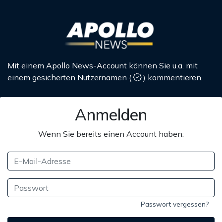
Mit einem Apollo News-Account können Sie u.a. mit
einem gesicherten Nutzernamen
(
)
kommentieren.
Anmelden
Wenn Sie bereits einen Account haben:
Passwort vergessen?