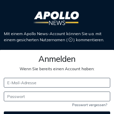
Mit einem Apollo News-Account können Sie u.a. mit
einem gesicherten Nutzernamen
(
)
kommentieren.
Anmelden
Wenn Sie bereits einen Account haben:
Passwort vergessen?