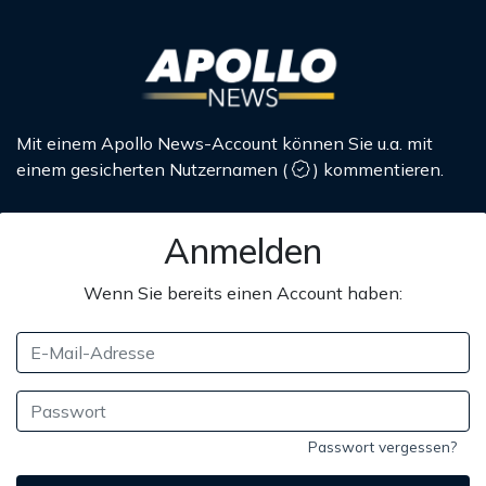
Mit einem Apollo News-Account können Sie u.a. mit
einem gesicherten Nutzernamen
(
)
kommentieren.
Anmelden
Wenn Sie bereits einen Account haben:
Passwort vergessen?