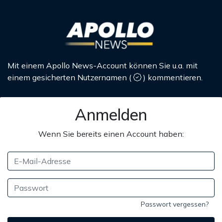
Mit einem Apollo News-Account können Sie u.a. mit
einem gesicherten Nutzernamen
(
)
kommentieren.
Anmelden
Wenn Sie bereits einen Account haben:
Passwort vergessen?