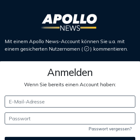
Mit einem Apollo News-Account können Sie u.a. mit
einem gesicherten Nutzernamen
(
)
kommentieren.
Anmelden
Wenn Sie bereits einen Account haben:
Passwort vergessen?