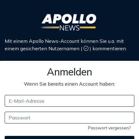
Mit einem Apollo News-Account können Sie u.a. mit
einem gesicherten Nutzernamen
(
)
kommentieren.
Anmelden
Wenn Sie bereits einen Account haben:
Passwort vergessen?