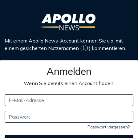
Mit einem Apollo News-Account können Sie u.a. mit
einem gesicherten Nutzernamen
(
)
kommentieren.
Anmelden
Wenn Sie bereits einen Account haben:
Passwort vergessen?