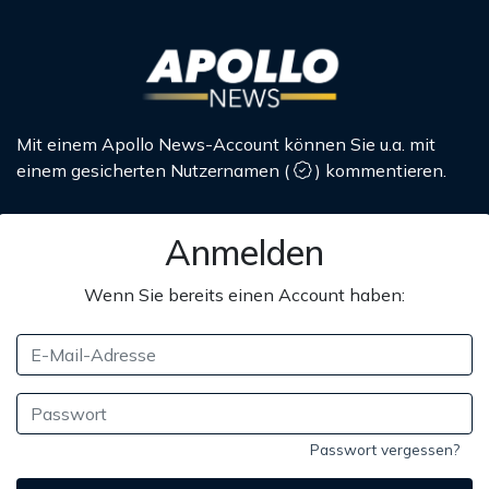
Mit einem Apollo News-Account können Sie u.a. mit
einem gesicherten Nutzernamen
(
)
kommentieren.
Anmelden
Wenn Sie bereits einen Account haben:
Passwort vergessen?