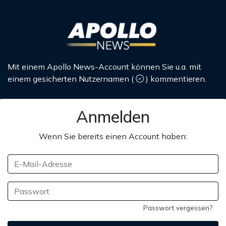
Mit einem Apollo News-Account können Sie u.a. mit
einem gesicherten Nutzernamen
(
)
kommentieren.
Anmelden
Wenn Sie bereits einen Account haben:
Passwort vergessen?