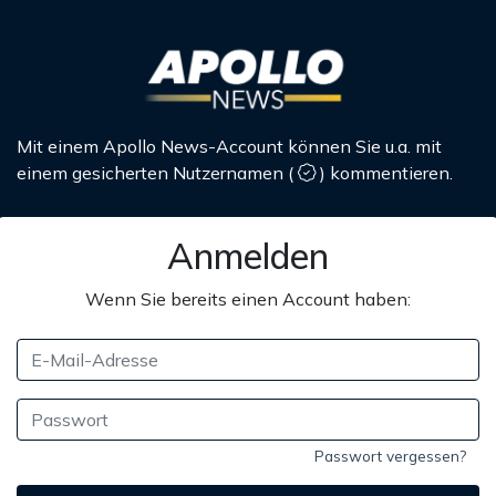
Mit einem Apollo News-Account können Sie u.a. mit
einem gesicherten Nutzernamen
(
)
kommentieren.
Anmelden
Wenn Sie bereits einen Account haben:
Passwort vergessen?