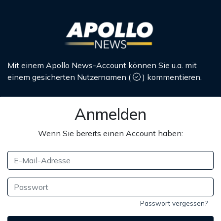
Mit einem Apollo News-Account können Sie u.a. mit
einem gesicherten Nutzernamen
(
)
kommentieren.
Anmelden
Wenn Sie bereits einen Account haben:
Passwort vergessen?