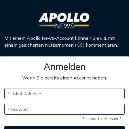
Mit einem Apollo News-Account können Sie u.a. mit
einem gesicherten Nutzernamen
(
)
kommentieren.
Anmelden
Wenn Sie bereits einen Account haben:
Passwort vergessen?