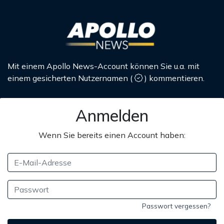
Mit einem Apollo News-Account können Sie u.a. mit
einem gesicherten Nutzernamen
(
)
kommentieren.
Anmelden
Wenn Sie bereits einen Account haben:
Passwort vergessen?