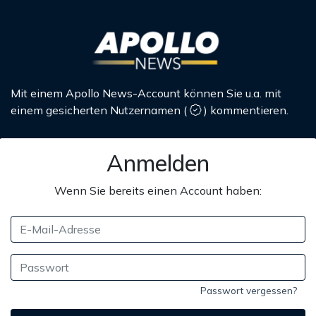
Mit einem Apollo News-Account können Sie u.a. mit
einem gesicherten Nutzernamen
(
)
kommentieren.
Anmelden
Wenn Sie bereits einen Account haben:
Passwort vergessen?