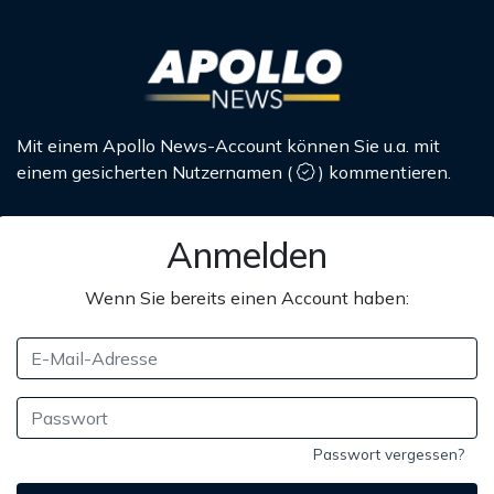
Mit einem Apollo News-Account können Sie u.a. mit
einem gesicherten Nutzernamen
(
)
kommentieren.
Anmelden
Wenn Sie bereits einen Account haben:
Passwort vergessen?