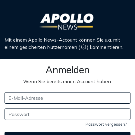
Mit einem Apollo News-Account können Sie u.a. mit
einem gesicherten Nutzernamen
(
)
kommentieren.
Anmelden
Wenn Sie bereits einen Account haben:
Passwort vergessen?