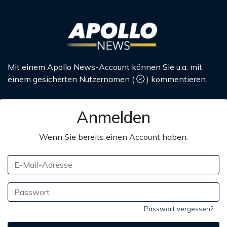
Mit einem Apollo News-Account können Sie u.a. mit
einem gesicherten Nutzernamen
(
)
kommentieren.
Anmelden
Wenn Sie bereits einen Account haben:
Passwort vergessen?