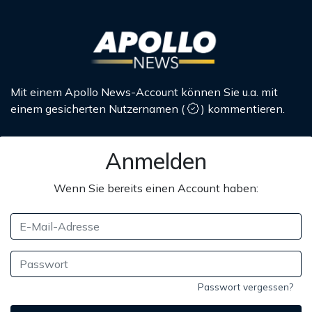
Mit einem Apollo News-Account können Sie u.a. mit
einem gesicherten Nutzernamen
(
)
kommentieren.
Anmelden
Wenn Sie bereits einen Account haben:
Passwort vergessen?