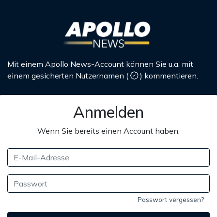
Mit einem Apollo News-Account können Sie u.a. mit
einem gesicherten Nutzernamen
(
)
kommentieren.
Anmelden
Wenn Sie bereits einen Account haben:
Passwort vergessen?