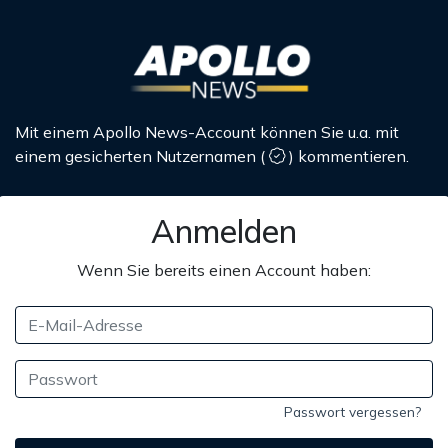
Mit einem Apollo News-Account können Sie u.a. mit
einem gesicherten Nutzernamen
(
)
kommentieren.
Anmelden
Wenn Sie bereits einen Account haben:
Passwort vergessen?