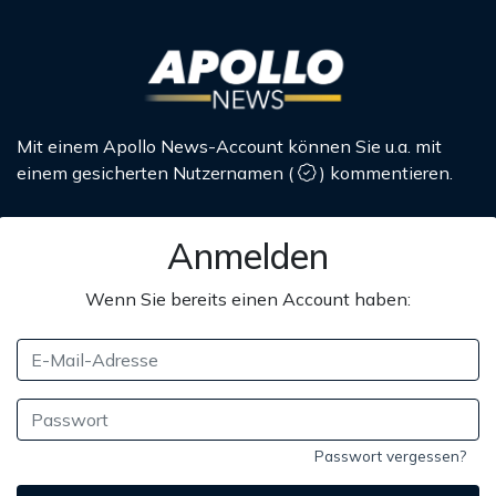
Mit einem Apollo News-Account können Sie u.a. mit
einem gesicherten Nutzernamen
(
)
kommentieren.
Anmelden
Wenn Sie bereits einen Account haben:
Passwort vergessen?