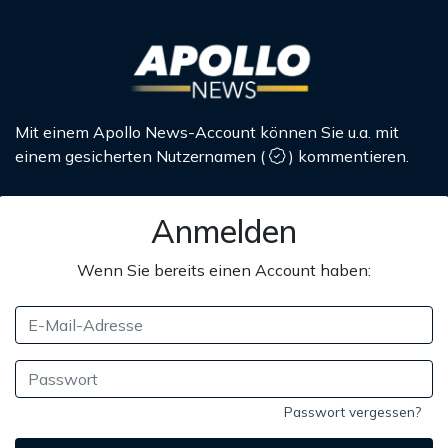
Mit einem Apollo News-Account können Sie u.a. mit
einem gesicherten Nutzernamen
(
)
kommentieren.
Anmelden
Wenn Sie bereits einen Account haben:
Passwort vergessen?