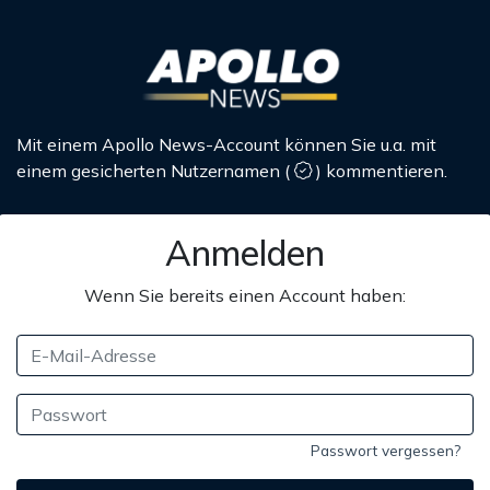
Mit einem Apollo News-Account können Sie u.a. mit
einem gesicherten Nutzernamen
(
)
kommentieren.
Anmelden
Wenn Sie bereits einen Account haben:
Passwort vergessen?