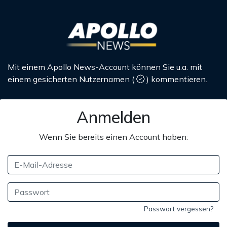
Mit einem Apollo News-Account können Sie u.a. mit
einem gesicherten Nutzernamen
(
)
kommentieren.
Anmelden
Wenn Sie bereits einen Account haben:
Passwort vergessen?