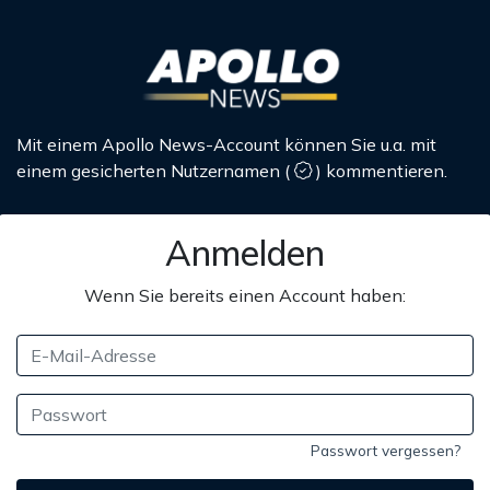
Mit einem Apollo News-Account können Sie u.a. mit
einem gesicherten Nutzernamen
(
)
kommentieren.
Anmelden
Wenn Sie bereits einen Account haben:
Passwort vergessen?