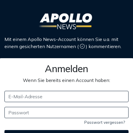
Mit einem Apollo News-Account können Sie u.a. mit
einem gesicherten Nutzernamen
(
)
kommentieren.
Anmelden
Wenn Sie bereits einen Account haben:
Passwort vergessen?