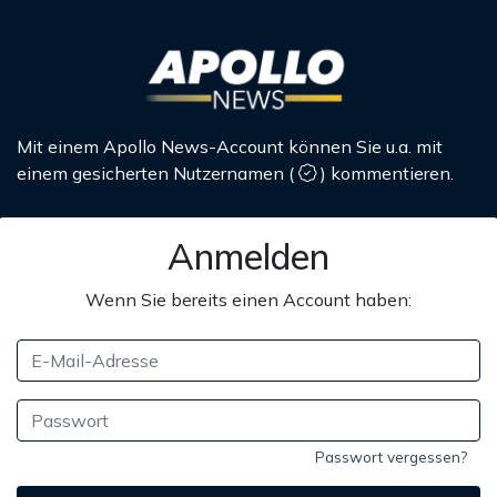
Mit einem Apollo News-Account können Sie u.a. mit
einem gesicherten Nutzernamen
(
)
kommentieren.
Anmelden
Wenn Sie bereits einen Account haben:
Passwort vergessen?