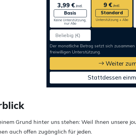
9 €
3,99 €
/mtl.
/mtl.
Standard
Basis
Unterstützung + Abo
Keine Unterstützung,
nur Abo
Der monatliche Betrag setzt sich zusammen
freiwilligen Unterstützung.
Weiter zum
Stattdessen einm
blick
einem Grund hinter uns stehen: Weil Ihnen unsere jou
en auch offen zugänglich für jeden.