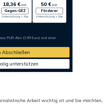
18,36 €
50 €
/mtl.
/mtl.
Gegen-GEZ
Förderer
Unterstützung + Abo
Unterstützung + Abo
 aus PUR-Abo (3,99 Euro) und einer
 Abschließen
alig unterstützen
rnalistische Arbeit wichtig ist und Sie möchten,