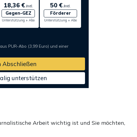
18,36 €
50 €
/mtl.
/mtl.
Gegen-GEZ
Förderer
Unterstützung + Abo
Unterstützung + Abo
 aus PUR-Abo (3,99 Euro) und einer
 Abschließen
alig unterstützen
rnalistische Arbeit wichtig ist und Sie möchten,