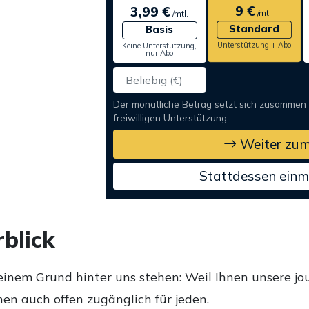
9 €
3,99 €
/mtl.
/mtl.
Standard
Basis
Unterstützung + Abo
Keine Unterstützung,
nur Abo
Der monatliche Betrag setzt sich zusammen
freiwilligen Unterstützung.
Weiter zum
Stattdessen einm
blick
einem Grund hinter uns stehen: Weil Ihnen unsere jou
en auch offen zugänglich für jeden.