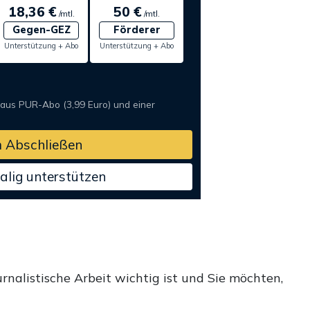
18,36 €
50 €
/mtl.
/mtl.
Gegen-GEZ
Förderer
Unterstützung + Abo
Unterstützung + Abo
 aus PUR-Abo (3,99 Euro) und einer
 Abschließen
alig unterstützen
rnalistische Arbeit wichtig ist und Sie möchten,