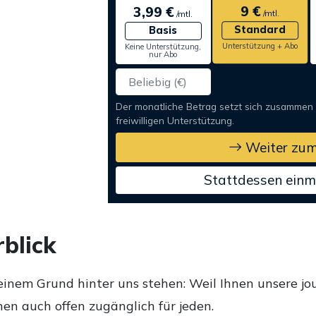
9 €
3,99 €
/mtl.
/mtl.
Standard
Basis
Unterstützung + Abo
Keine Unterstützung,
nur Abo
Der monatliche Betrag setzt sich zusammen
freiwilligen Unterstützung.
Weiter zum
Stattdessen einm
blick
einem Grund hinter uns stehen: Weil Ihnen unsere jou
en auch offen zugänglich für jeden.