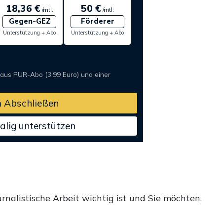
18,36 €
50 €
/mtl.
/mtl.
Gegen-GEZ
Förderer
Unterstützung + Abo
Unterstützung + Abo
 aus PUR-Abo (3,99 Euro) und einer
 Abschließen
alig unterstützen
rnalistische Arbeit wichtig ist und Sie möchten,