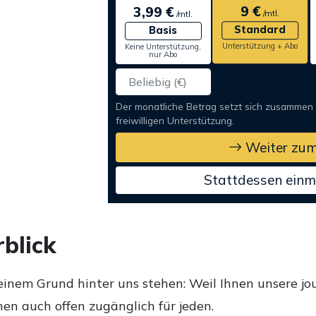
9 €
3,99 €
/mtl.
/mtl.
Standard
Basis
Unterstützung + Abo
Keine Unterstützung,
nur Abo
Der monatliche Betrag setzt sich zusammen
freiwilligen Unterstützung.
Weiter zum
Stattdessen einm
blick
einem Grund hinter uns stehen: Weil Ihnen unsere jou
en auch offen zugänglich für jeden.