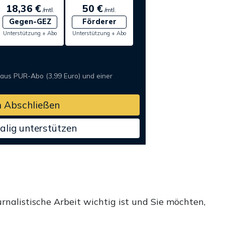
18,36 €
50 €
/mtl.
/mtl.
Gegen-GEZ
Förderer
Unterstützung + Abo
Unterstützung + Abo
 aus PUR-Abo (3,99 Euro) und einer
 Abschließen
alig unterstützen
rnalistische Arbeit wichtig ist und Sie möchten,