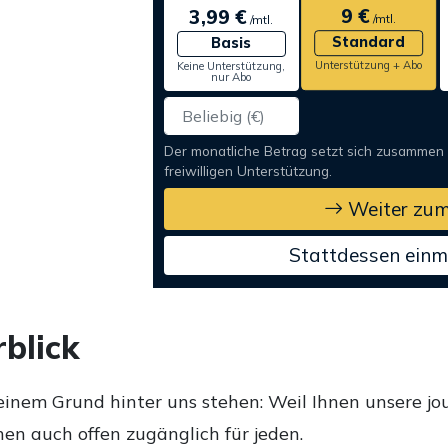
9 €
3,99 €
/mtl.
/mtl.
Standard
Basis
Unterstützung + Abo
Keine Unterstützung,
nur Abo
Der monatliche Betrag setzt sich zusammen
freiwilligen Unterstützung.
Weiter zum
Stattdessen einm
blick
einem Grund hinter uns stehen: Weil Ihnen unsere jou
en auch offen zugänglich für jeden.