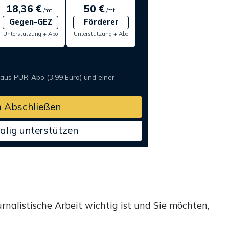
18,36 €
50 €
/mtl.
/mtl.
Gegen-GEZ
Förderer
Unterstützung + Abo
Unterstützung + Abo
 aus PUR-Abo (3,99 Euro) und einer
 Abschließen
alig unterstützen
rnalistische Arbeit wichtig ist und Sie möchten,