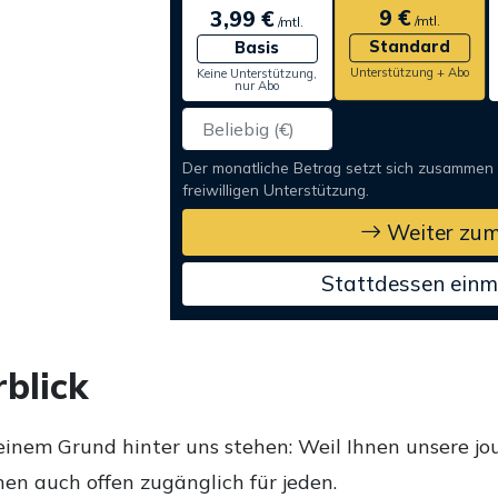
9 €
3,99 €
/mtl.
/mtl.
Standard
Basis
Unterstützung + Abo
Keine Unterstützung,
nur Abo
Der monatliche Betrag setzt sich zusammen
freiwilligen Unterstützung.
Weiter zum
Stattdessen einm
blick
einem Grund hinter uns stehen: Weil Ihnen unsere jou
en auch offen zugänglich für jeden.