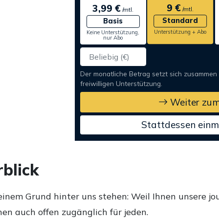
9 €
3,99 €
/mtl.
/mtl.
Standard
Basis
Unterstützung + Abo
Keine Unterstützung,
nur Abo
Der monatliche Betrag setzt sich zusammen
freiwilligen Unterstützung.
Weiter zum
Stattdessen einm
blick
einem Grund hinter uns stehen: Weil Ihnen unsere jou
en auch offen zugänglich für jeden.