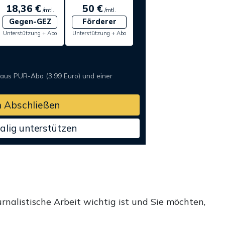
18,36 €
50 €
/mtl.
/mtl.
Gegen-GEZ
Förderer
Unterstützung + Abo
Unterstützung + Abo
 aus PUR-Abo (3,99 Euro) und einer
 Abschließen
alig unterstützen
rnalistische Arbeit wichtig ist und Sie möchten,